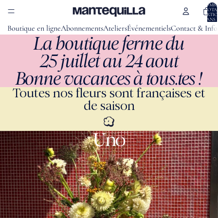
IGNORER ET PASSER AU CONTENU
NOMB
TOTA
D’ARTIC
DANS 
PANIER:
Boutique en ligne
Abonnements
Ateliers
Événementiels
Contact & Info
La boutique ferme du
25 juillet au 24 aout
Bonne vacances à tous.tes !
Toutes nos fleurs sont françaises et
de saison
Uno