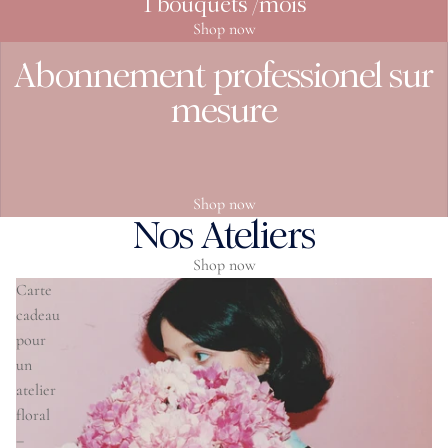
1 bouquets /mois
Shop now
Abonnement professionel sur
mesure
Shop now
Nos Ateliers
Shop now
Carte
cadeau
pour
un
atelier
floral
–