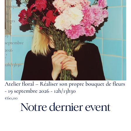
bouquet
de
fleurs
-
19
septembre
2026
-
12h/13h30
Atelier floral – Réaliser son propre bouquet de fleurs
- 19 septembre 2026 - 12h/13h30
€60,00
Notre dernier event